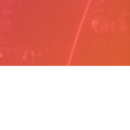
Hakkımızda
Arasana, kullanıcı odaklı tasarım anlayışıyla dijital
ürünler geliştiren bir teknoloji şirketidir. Şeffaflık,
yasal uyumluluk ve sürdürülebilir büyüme
ilkelerimizle hareket ederek, güvenilir ve yenilikçi